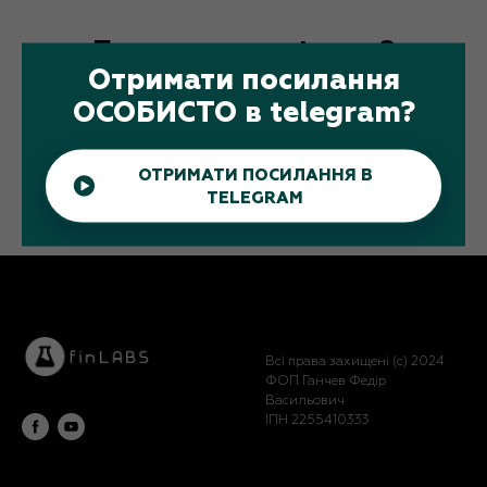
Будемо на звʼязку?
Отримати посилання
Підписуйтесь
ОСОБИСТО в telegram?
ОТРИМАТИ ПОСИЛАННЯ В
TELEGRAM
Всі права захищені (с) 2024
ФОП Ганчев Федір
Васильович
ІПН 2255410333