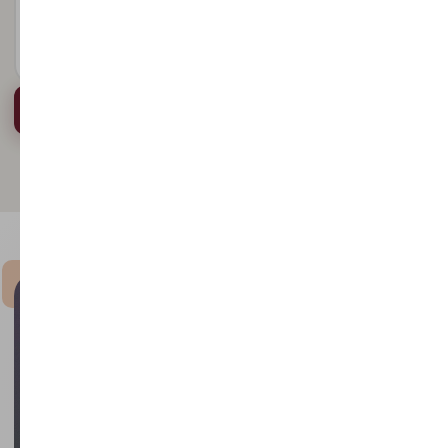
Не формуються проводки по зарплаті при нарахуванні
зарплати в BAS — як виправити?
Відеоурок · ~14 хв
ОТРИМАТИ ВІДЕО
Доступ після реєстрації · Безкоштовно