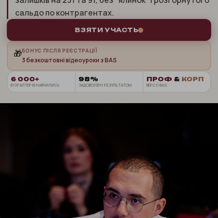
залишків на 231 та 91, без "ялинок" і розгорнутого
сальдо по контрагентах.
ВЗЯТИ УЧАСТЬ
БОНУС ПІСЛЯ РЕЄСТРАЦІЇ
🎁
3 безкоштовні відеоуроки з BAS
6 000+
98%
ПРОФ
&
КОРП
БУХГАЛТЕРІВ НАВЧИЛИСЬ
ЗАДОВОЛЕНІ РЕЗУЛЬТАТОМ
ВЕРСІЇ BAS