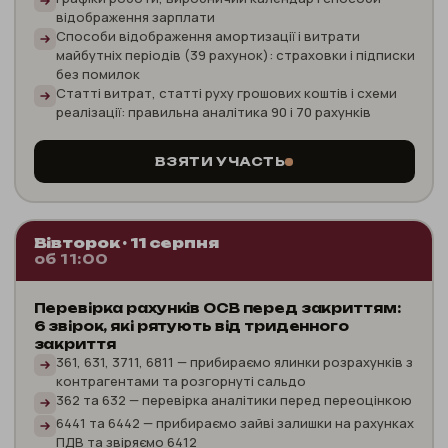
відображення зарплати
Способи відображення амортизації і витрати
майбутніх періодів (39 рахунок): страховки і підписки
без помилок
Статті витрат, статті руху грошових коштів і схеми
реалізації: правильна аналітика 90 і 70 рахунків
ВЗЯТИ УЧАСТЬ
Вівторок · 11 серпня
об 11:00
Перевірка рахунків ОСВ перед закриттям:
6 звірок, які рятують від триденного
закриття
361, 631, 3711, 6811 — прибираємо ялинки розрахунків з
контрагентами та розгорнуті сальдо
362 та 632 — перевірка аналітики перед переоцінкою
6441 та 6442 — прибираємо зайві залишки на рахунках
ПДВ та звіряємо 6412