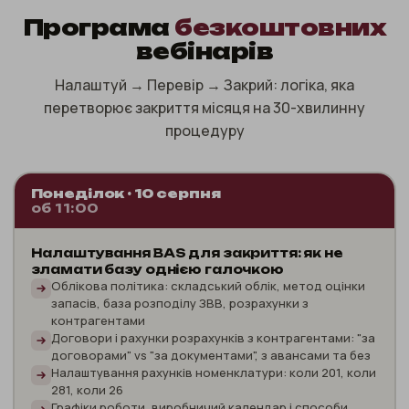
Програма
безкоштовних
вебінарів
Налаштуй → Перевір → Закрий: логіка, яка
перетворює закриття місяця на 30-хвилинну
процедуру
Понеділок · 10 серпня
об 11:00
Налаштування BAS для закриття: як не
зламати базу однією галочкою
Облікова політика: складський облік, метод оцінки
запасів, база розподілу ЗВВ, розрахунки з
контрагентами
Договори і рахунки розрахунків з контрагентами: "за
договорами" vs "за документами", з авансами та без
Налаштування рахунків номенклатури: коли 201, коли
281, коли 26
Графіки роботи, виробничий календар і способи