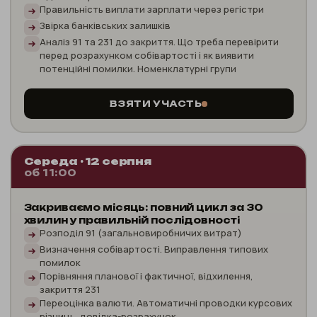
Правильність виплати зарплати через регістри
Звірка банківських залишків
Аналіз 91 та 231 до закриття. Що треба перевірити
перед розрахунком собівартості і як виявити
потенційні помилки. Номенклатурні групи
ВЗЯТИ УЧАСТЬ
Середа · 12 серпня
об 11:00
Закриваємо місяць: повний цикл за 30
хвилин у правильній послідовності
Розподіл 91 (загальновиробничих витрат)
Визначення собівартості. Виправлення типових
помилок
Порівняння планової і фактичної, відхилення,
закриття 231
Переоцінка валюти. Автоматичні проводки курсових
різниць, довідка-розрахунок