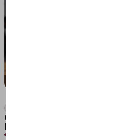
🎓 СПІКЕР ВЕБІНАРІВ
Євген
Ганчев
Консультант з ведення обліку в BAS Бухгалтерії