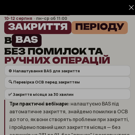
ТРИ БЕЗКОШТОВНІ ВЕБІНАРИ
10-12 серпня
· пн–ср об 11:00
ЗАКРИТТЯ
ПЕРІОДУ
BAS
В
БЕЗ ПОМИЛОК ТА
РУЧНИХ ОПЕРАЦІЙ
⚙️ Налаштування BAS для закриття
🔍 Перевірка ОСВ перед закриттям
✅ Закриття місяця за 30 хвилин
Три практичні вебінари:
налаштуємо BAS під
автоматичне закриття, знайдемо помилки в ОСВ
до того, як вони створять проблеми при закритті,
і пройдемо повний цикл закриття місяця — без