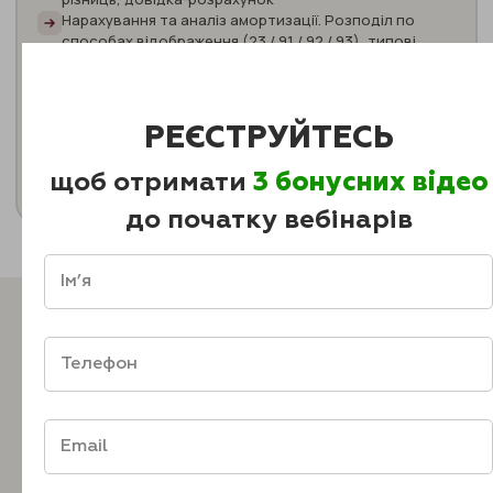
Нарахування та аналіз амортизації. Розподіл по
способах відображення (23 / 91 / 92 / 93), типові
помилки в налаштуванні
Визначення фінансового результату. Перевірка
через баланс, формування звіту про фінрезультати
прямо з BAS
РЕЄСТРУЙТЕСЬ
щоб отримати
3 бонусних відео
ВЗЯТИ УЧАСТЬ
до початку вебінарів
🎁 БОНУС ПІСЛЯ РЕЄСТРАЦІЇ
Зареєструйтесь і
отримайте
3 безкоштовні уроки
на
пошту