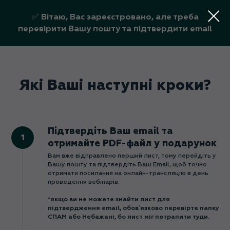
✅ Вітаю, Вас зареєстровано, але треба
перевірити Вашу пошту та підтвердити email
Які Ваші наступні кроки?
Підтвердіть Ваш email та
отримайте PDF-файл у подарунок
Вам вже відправлено перший лист, тому перейдіть у
Вашу пошту та підтвердіть Ваш Еmail, щоб точно
отримати посилання на онлайн-трансляцію в день
проведення вебінарів.
*якщо ви не можете знайти лист для
підтвердження email, обовʼязково перевірте папку
СПАМ або Небажані, бо лист міг потрапити туди.