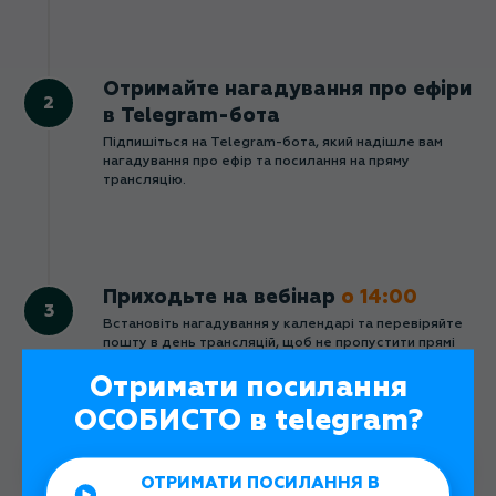
Отримайте нагадування про ефіри
в Telegram-бота
Підпишіться на Telegram-бота, який надішле вам
нагадування про ефір та посилання на пряму
трансляцію.
Приходьте на вебінар
о 14:00
Встановіть нагадування у календарі та перевіряйте
пошту в день трансляцій, щоб не пропустити прямі
ефіри.
Отримати посилання
ОСОБИСТО в telegram?
Отримати нагадування в Telegram
ОТРИМАТИ ПОСИЛАННЯ В