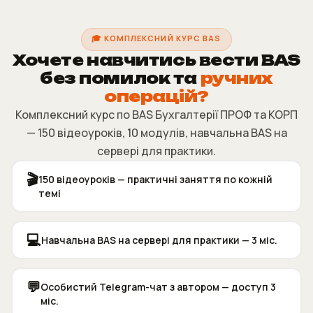
🎓 КОМПЛЕКСНИЙ КУРС BAS
Хочете навчитись вести BAS
без помилок та
ручних
операцій?
Комплексний курс по BAS Бухгалтерії ПРОФ та КОРП
— 150 відеоуроків, 10 модулів, навчальна BAS на
сервері для практики.
🎬
150 відеоуроків — практичні заняття по кожній
темі
💻
Навчальна BAS на сервері для практики — 3 міс.
💬
Особистий Telegram-чат з автором — доступ 3
міс.