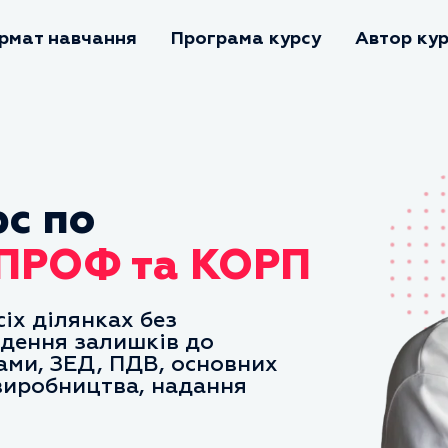
рмат навчання
Програма курсу
Автор ку
с по
 ПРОФ та КОРП
сіх ділянках без
едення залишків до
ами, ЗЕД, ПДВ, основних
 виробництва, надання