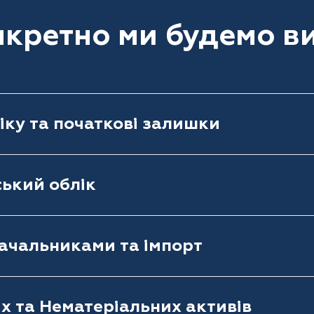
кретно ми будемо в
ку та початкові залишки
ький облік
тачальниками та імпорт
х та Нематеріальних активів