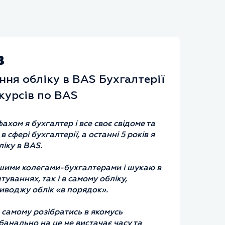
в
ння обліку в BAS Бухгалтерії
курсів по BAS
фахом я бухгалтер і все своє свідоме та
сфері бухгалтерії, а останні 5 років я
ліку в
BAS
.
шими колегами-бухгалтерами і шукаю в
уваннях, так і в самому обліку,
иводжу облік «в порядок».
 самому розібратись в якомусь
банально на це не вистачає часу та